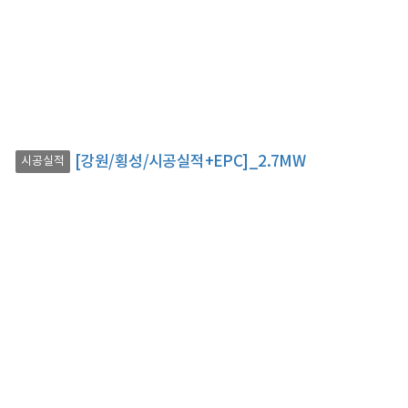
[강원/횡성/시공실적+EPC]_2.7MW
시공실적